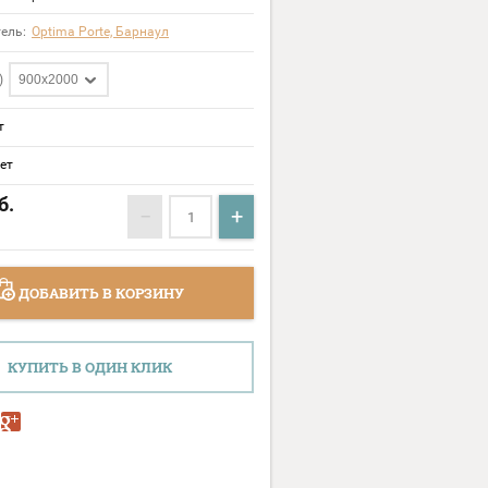
ель:
Optima Porte, Барнаул
)
900х2000
т
ет
б.
−
+
ДОБАВИТЬ В КОРЗИНУ
КУПИТЬ В ОДИН КЛИК