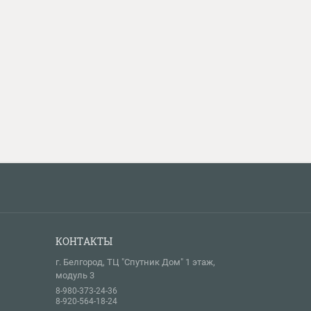
КОНТАКТЫ
г. Белгород, ТЦ "Спутник Дом" 1 этаж,
модуль 3
8-980-373-24-36
8-920-564-18-24