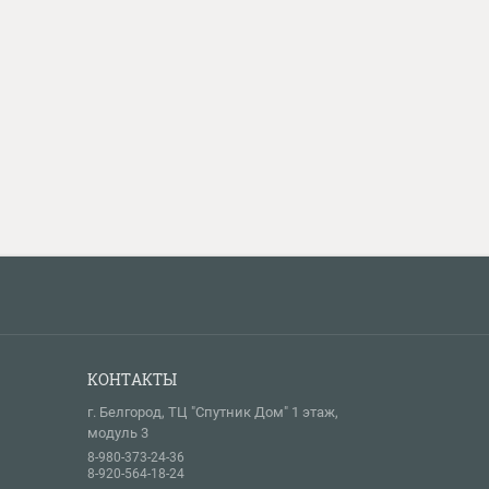
КОНТАКТЫ
г. Белгород, ТЦ "Спутник Дом" 1 этаж,
модуль 3
8-980-373-24-36
8-920-564-18-24